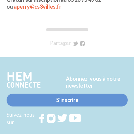
ou
aperry@cs3villes.fr
Partager
sur
sur
Twitter
Facebook
HEM
Abonnez-vous à notre
CONNECTE
newsletter
S'inscrire
Suivez-nous
Rejoignez
Rejoignez
Rejoignez
Rejoignez
sur
nous sur
nous sur
nous sur
nous sur
FACEBOOK
INSTAGRAM
TWITTER
YOUTUBE