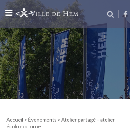
Accueil
>
Évenements
>
Atelier partagé – atelier
écolo nocturne