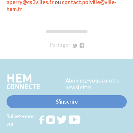
aperry@cs3villes.fr
ou
contact.polville@ville-
hem.fr
Partager
sur
sur
Twitter
Facebook
HEM
Abonnez-vous à notre
CONNECTE
newsletter
S'inscrire
Suivez-nous
Rejoignez
Rejoignez
Rejoignez
Rejoignez
sur
nous sur
nous sur
nous sur
nous sur