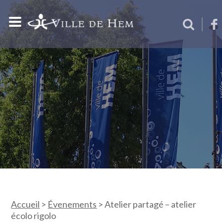
Accueil
>
Évenements
>
Atelier partagé – atelier
écolo rigolo