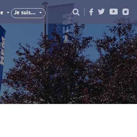
ie
Je suis…