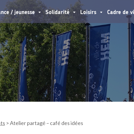
ance / jeunesse
Solidarité
Loisirs
Cadre de v
ts
>
Atelier partagé – café des idées