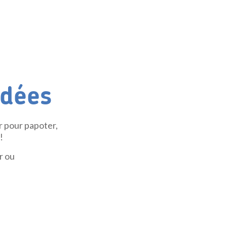
idées
r pour papoter,
!
r ou