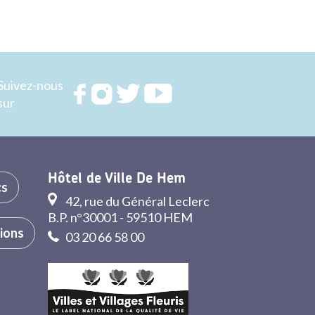
Suivez-nous
Rejoignez
Rejoignez
Rejoignez
Rejoignez
sur
nous sur
nous sur
nous sur
nous sur
FACEBOOK
INSTAGRAM
TWITTER
YOUTUBE
Hôtel de Ville De Hem
cs
42, rue du Général Leclerc
B.P. n°30001 - 59510 HEM
tions
03 20 66 58 00