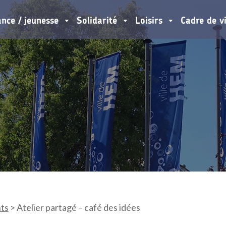
ance / jeunesse
Solidarité
Loisirs
Cadre de v
ts
>
Atelier partagé – café des idées