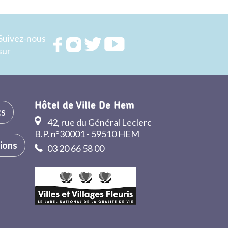
Suivez-nous
Rejoignez
Rejoignez
Rejoignez
Rejoignez
sur
nous sur
nous sur
nous sur
nous sur
FACEBOOK
INSTAGRAM
TWITTER
YOUTUBE
Hôtel de Ville De Hem
cs
42, rue du Général Leclerc
B.P. n°30001 - 59510 HEM
tions
03 20 66 58 00