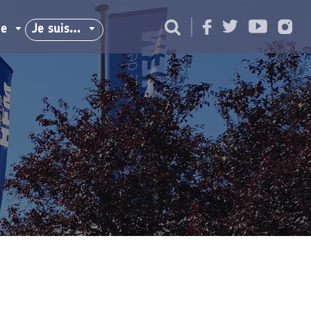
ie
Je suis…