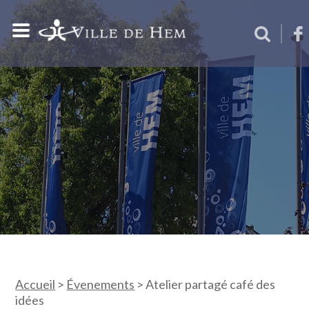
Accueil
>
Évenements
>
Atelier partagé café des
idées