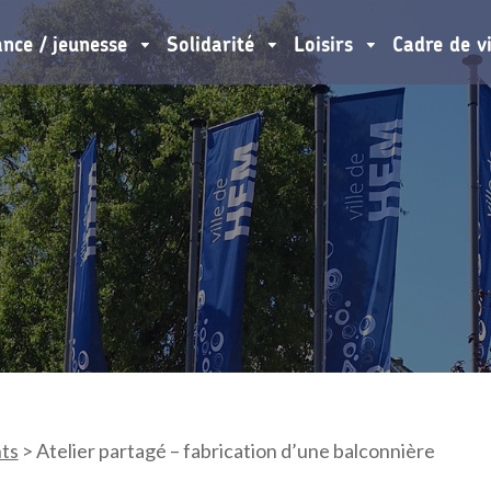
ance / jeunesse
Solidarité
Loisirs
Cadre de v
ts
>
Atelier partagé – fabrication d’une balconnière