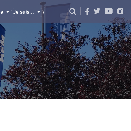
ie
Je suis…