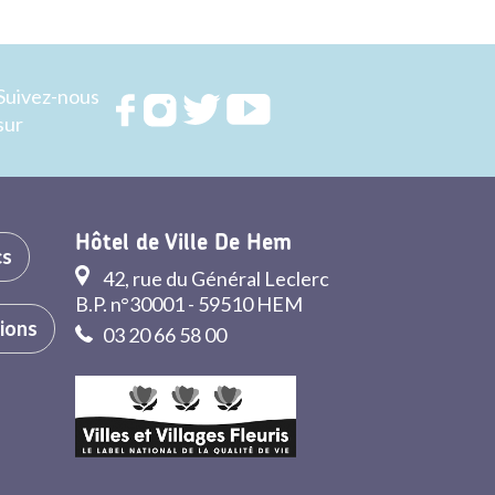
Suivez-nous
Rejoignez
Rejoignez
Rejoignez
Rejoignez
sur
nous sur
nous sur
nous sur
nous sur
FACEBOOK
INSTAGRAM
TWITTER
YOUTUBE
Hôtel de Ville De Hem
cs
42, rue du Général Leclerc
B.P. n°30001 - 59510 HEM
tions
03 20 66 58 00