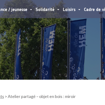
ance / jeunesse
Solidarité
Loisirs
Cadre de v
ts
>
Atelier partagé – objet en bois : miroir