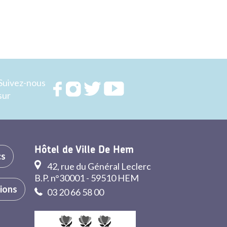
Suivez-nous
Rejoignez
Rejoignez
Rejoignez
Rejoignez
sur
nous sur
nous sur
nous sur
nous sur
FACEBOOK
INSTAGRAM
TWITTER
YOUTUBE
Hôtel de Ville De Hem
cs
42, rue du Général Leclerc
B.P. n°30001 - 59510 HEM
tions
03 20 66 58 00