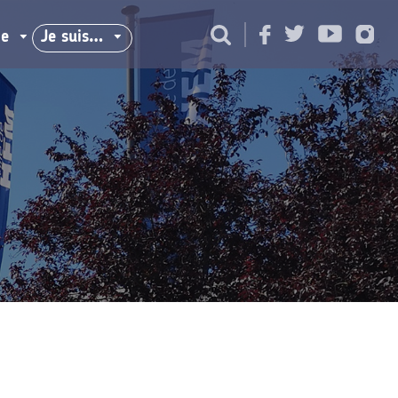
ie
Je suis…