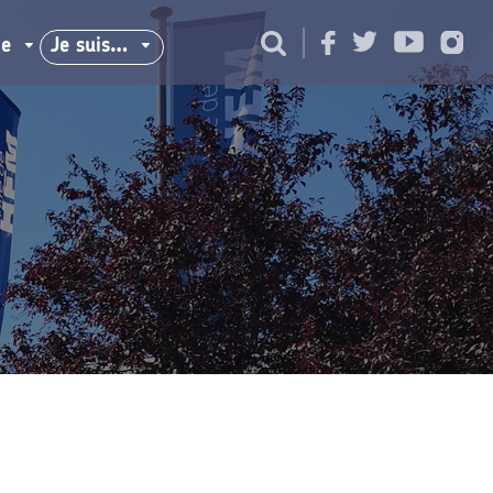
ie
Je suis…