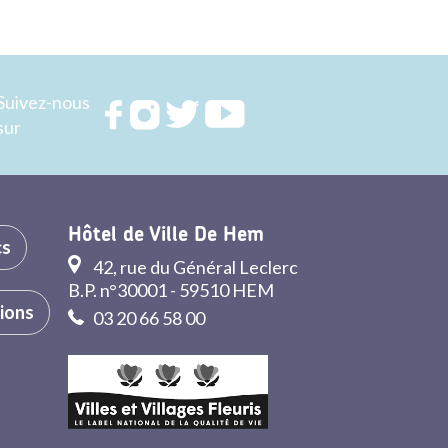
Suivez-nous
Rejoignez
Rejoignez
Rejoignez
Rejoignez
sur
nous sur
nous sur
nous sur
nous sur
FACEBOOK
INSTAGRAM
TWITTER
YOUTUBE
Hôtel de Ville De Hem
cs
42, rue du Général Leclerc
B.P. n°30001 - 59510 HEM
tions
03 20 66 58 00