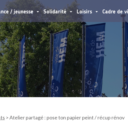
ance / jeunesse
Solidarité
Loisirs
Cadre de v
ts
>
Atelier partagé : pose ton papier peint / récup rénov