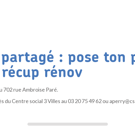
 partagé : pose ton 
/ récup rénov
u 702 rue Ambroise Paré.
ès du Centre social 3 Villes au 03 20 75 49 62 ou aperry@cs3