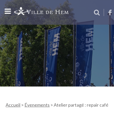
Accueil
>
Évenements
>
Atelier partagé : repair café