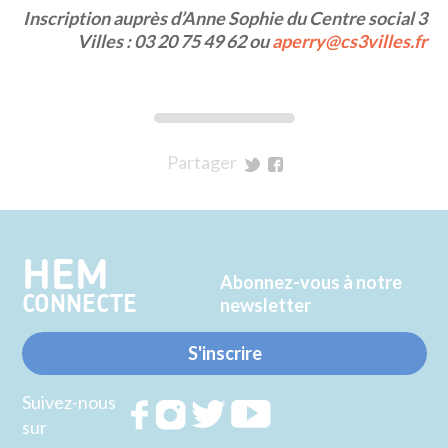
Inscription auprès d’Anne Sophie du Centre social 3
Villes : 03 20 75 49 62 ou
aperry@cs3villes.fr
Partager
sur
sur
Twitter
Facebook
HEM
Abonnez-vous à notre
CONNECTE
newsletter
S'inscrire
Suivez-nous
Rejoignez
Rejoignez
Rejoignez
Rejoignez
sur
nous sur
nous sur
nous sur
nous sur