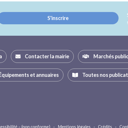
Twitter
Facebook
S'inscrire
a
Contacter la mairie
Marchés publi
Équipements et annuaires
Toutes nos publica
essibilité – (non conforme)
-
Mentions légales
-
Crédits
-
Con