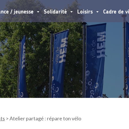
ance / jeunesse
Solidarité
Loisirs
Cadre de v
ts
>
Atelier partagé : répare ton vélo