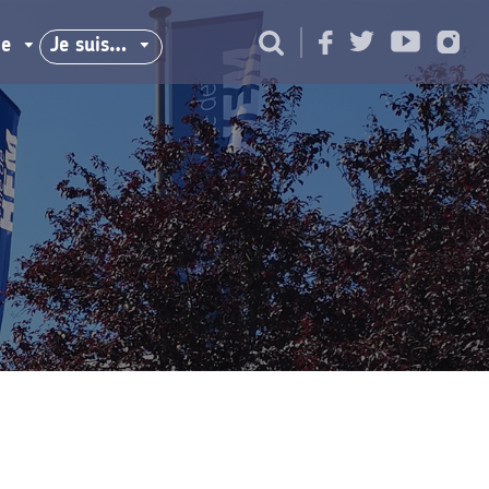
ie
Je suis…