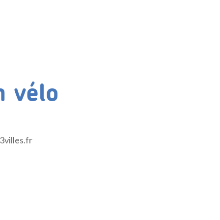
n vélo
villes.fr