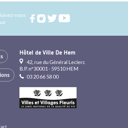
Suivez-nous
Rejoignez
Rejoignez
Rejoignez
Rejoignez
sur
nous sur
nous sur
nous sur
nous sur
FACEBOOK
INSTAGRAM
TWITTER
YOUTUBE
Hôtel de Ville De Hem
cs
42, rue du Général Leclerc
B.P. n°30001 - 59510 HEM
tions
03 20 66 58 00
tact