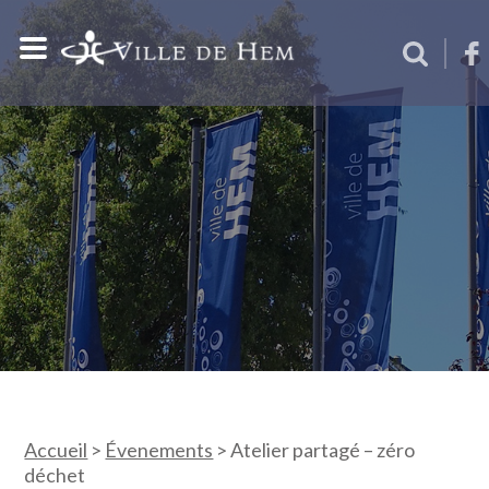
Accueil
>
Évenements
>
Atelier partagé – zéro
déchet