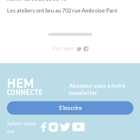
Les ateliers ont lieu au 702 rue Ambroise Paré
Partager
sur
sur
Twitter
Facebook
HEM
Abonnez-vous à notre
CONNECTE
newsletter
S'inscrire
Suivez-nous
Rejoignez
Rejoignez
Rejoignez
Rejoignez
sur
nous sur
nous sur
nous sur
nous sur