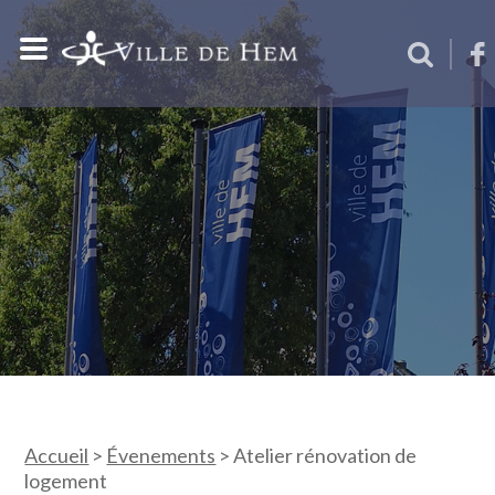
Accueil
>
Évenements
>
Atelier rénovation de
logement