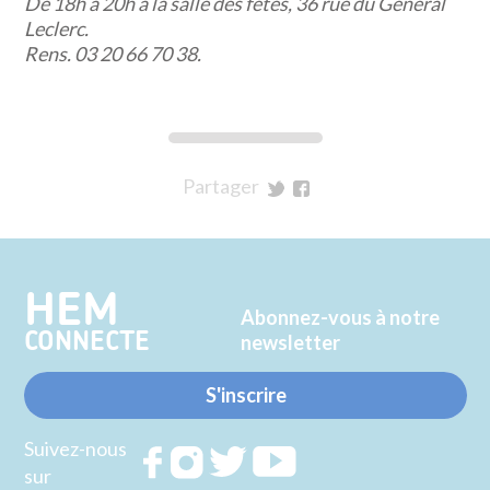
De 18h à 20h à la salle des fêtes, 36 rue du Général
Leclerc.
Rens. 03 20 66 70 38.
Partager
sur
sur
Twitter
Facebook
HEM
Abonnez-vous à notre
CONNECTE
newsletter
S'inscrire
Suivez-nous
Rejoignez
Rejoignez
Rejoignez
Rejoignez
sur
nous sur
nous sur
nous sur
nous sur