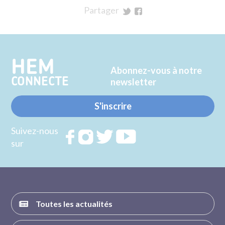
Partager
sur
sur
Twitter
Facebook
HEM
Abonnez-vous à notre
CONNECTE
newsletter
S'inscrire
Suivez-nous
Rejoignez
Rejoignez
Rejoignez
Rejoignez
sur
nous sur
nous sur
nous sur
nous sur
FACEBOOK
INSTAGRAM
TWITTER
YOUTUBE
Toutes les actualités