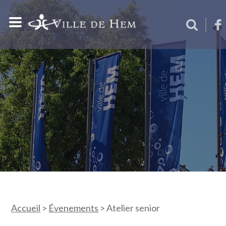
Accueil
>
Évenements
>
Atelier senior