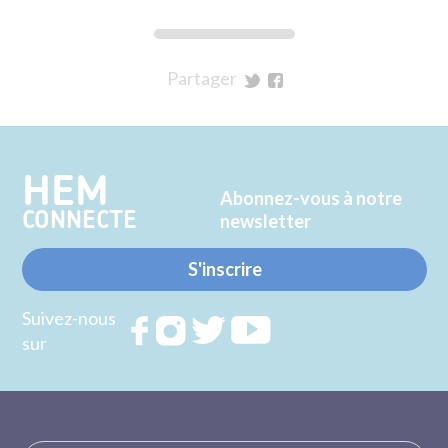
Partager
sur
sur
Twitter
Facebook
HEM
Abonnez-vous à notre
CONNECTE
newsletter
S'inscrire
Suivez-nous
Rejoignez
Rejoignez
Rejoignez
Rejoignez
sur
nous sur
nous sur
nous sur
nous sur
FACEBOOK
INSTAGRAM
TWITTER
YOUTUBE