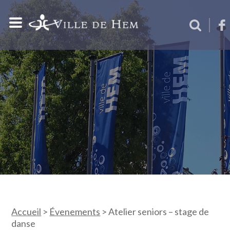
Accueil
>
Évenements
>
Atelier seniors – stage de
danse