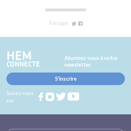
Partager
sur
sur
Twitter
Facebook
HEM
Abonnez-vous à notre
CONNECTE
newsletter
S'inscrire
Suivez-nous
Rejoignez
Rejoignez
Rejoignez
Rejoignez
sur
nous sur
nous sur
nous sur
nous sur
FACEBOOK
INSTAGRAM
TWITTER
YOUTUBE