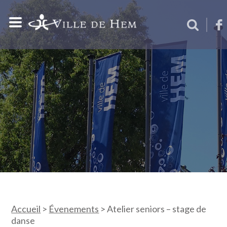
Accueil
>
Évenements
>
Atelier seniors – stage de
danse