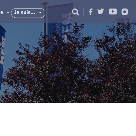
ie
Je suis…