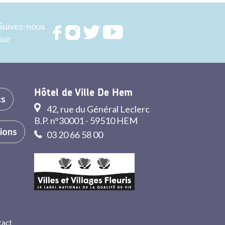
Suivez-nous
Rejoignez
Rejoignez
Rejoignez
Rejoignez
sur
nous sur
nous sur
nous sur
nous sur
FACEBOOK
INSTAGRAM
TWITTER
YOUTUBE
Hôtel de Ville De Hem
cs
42, rue du Général Leclerc
B.P. n°30001 - 59510 HEM
tions
03 20 66 58 00
tact