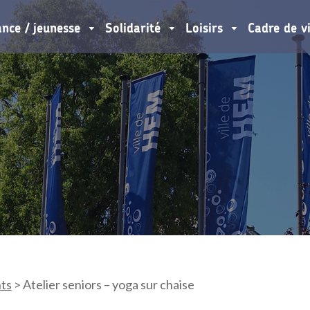
ance / jeunesse
Solidarité
Loisirs
Cadre de v
ts
>
Atelier seniors – yoga sur chaise