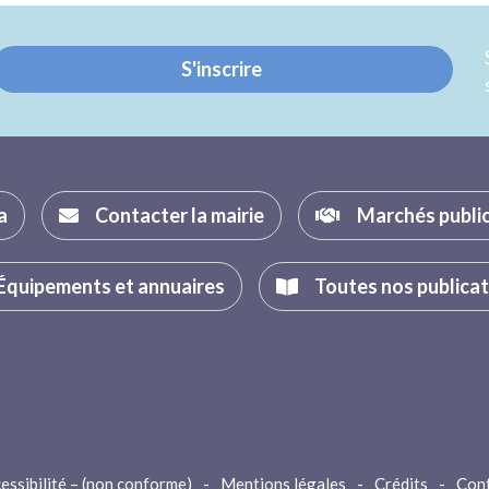
Twitter
Facebook
S'inscrire
a
Contacter la mairie
Marchés publi
Équipements et annuaires
Toutes nos publica
essibilité – (non conforme)
-
Mentions légales
-
Crédits
-
Con