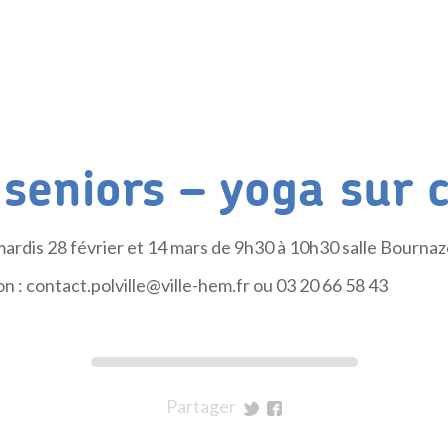
 seniors – yoga sur 
mardis 28 février et 14 mars de 9h30 à 10h30 salle Bournaz
ion : contact.polville@ville-hem.fr ou 03 20 66 58 43
Partager
sur
sur