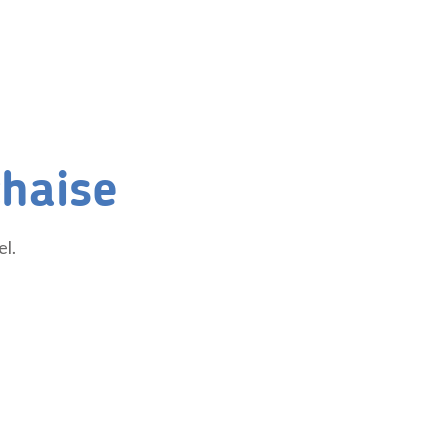
chaise
el.