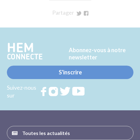
Partager
sur
sur
Twitter
Facebook
HEM
Abonnez-vous à notre
CONNECTE
newsletter
S'inscrire
Suivez-nous
Rejoignez
Rejoignez
Rejoignez
Rejoignez
sur
nous sur
nous sur
nous sur
nous sur
FACEBOOK
INSTAGRAM
TWITTER
YOUTUBE
Toutes les actualités