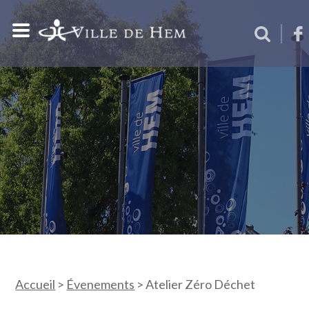
Accueil
>
Évenements
>
Atelier Zéro Déchet