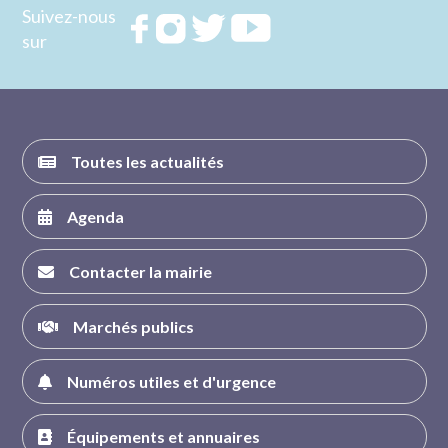
Suivez-nous
Rejoignez
Rejoignez
Rejoignez
Rejoignez
sur
nous sur
nous sur
nous sur
nous sur
FACEBOOK
INSTAGRAM
TWITTER
YOUTUBE
Toutes les actualités
Agenda
Contacter la mairie
Marchés publics
Numéros utiles et d'urgence
Équipements et annuaires