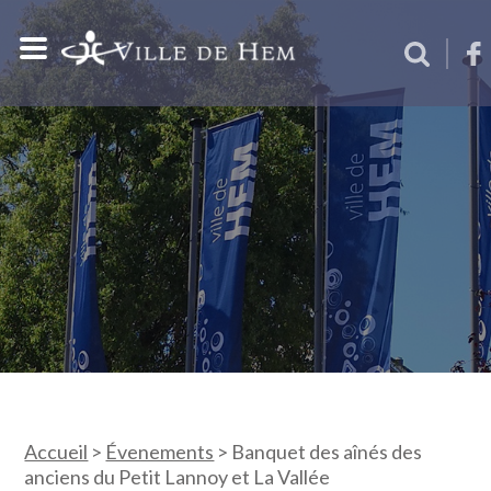
Accueil
>
Évenements
>
Banquet des aînés des
anciens du Petit Lannoy et La Vallée