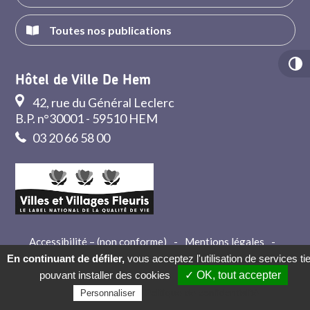
Toutes nos publications
Hôtel de Ville De Hem
42, rue du Général Leclerc
B.P. n°30001 - 59510 HEM
03 20 66 58 00
Accessibilité – (non conforme)
-
Mentions légales
-
Crédits
-
Contact
En continuant de défiler,
vous acceptez l'utilisation de services ti
pouvant installer des cookies
✓ OK, tout accepter
Politique de confidentialité
Personnaliser