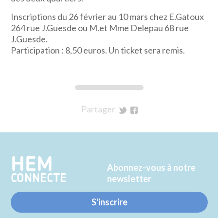
Inscriptions du 26 février au 10 mars chez E.Gatoux
264 rue J.Guesde ou M.et Mme Delepau 68 rue
J.Guesde.
Participation : 8,50 euros. Un ticket sera remis.
Partager
sur
sur
Twitter
Facebook
HEM
Abonnez-vous à notre
CONNECTE
newsletter
S'inscrire