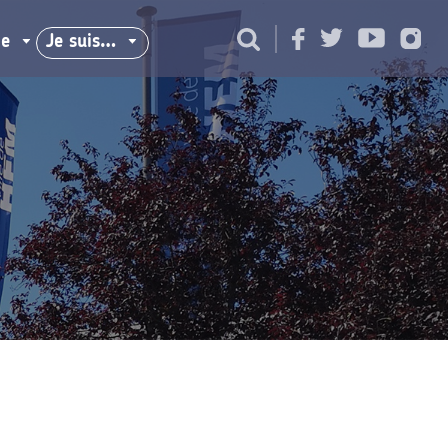
ie
Je suis…