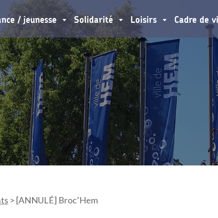
ance / jeunesse
Solidarité
Loisirs
Cadre de v
ts
>
[ANNULÉ] Broc’Hem