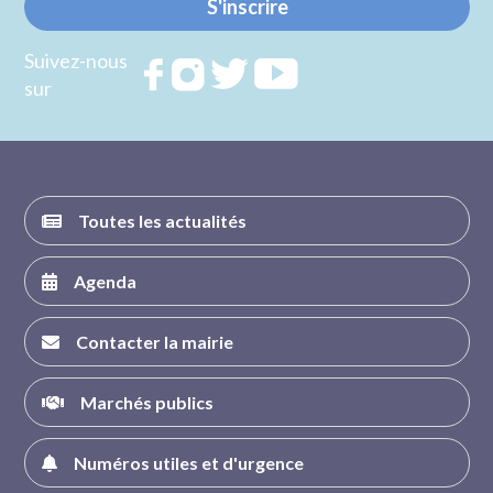
S'inscrire
Suivez-nous
Rejoignez
Rejoignez
Rejoignez
Rejoignez
sur
nous sur
nous sur
nous sur
nous sur
FACEBOOK
INSTAGRAM
TWITTER
YOUTUBE
Toutes les actualités
Agenda
Contacter la mairie
Marchés publics
Numéros utiles et d'urgence