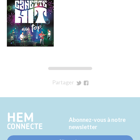
Partager
sur
sur
Twitter
Facebook
HEM
Abonnez-vous à notre
CONNECTE
newsletter