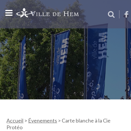
Accueil
>
Évenements
>
Carte blanche à la Cie
Protéo