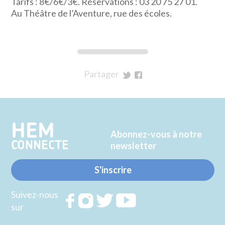
Tarifs : 8€/6€/3€. Réservations : 03 20 75 27 01.
Au Théâtre de l’Aventure, rue des écoles.
Partager
sur
sur
Twitter
Facebook
HEM
Abonnez-vous à notre
CONNECTE
newsletter
S'inscrire
Suivez-nous
Rejoignez
Rejoignez
Rejoignez
Rejoignez
sur
nous sur
nous sur
nous sur
nous sur