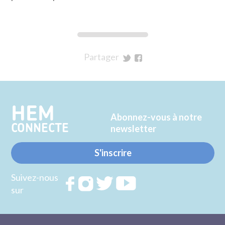
Partager
sur
sur
Twitter
Facebook
HEM
Abonnez-vous à notre
CONNECTE
newsletter
S'inscrire
Suivez-nous
Rejoignez
Rejoignez
Rejoignez
Rejoignez
sur
nous sur
nous sur
nous sur
nous sur
FACEBOOK
INSTAGRAM
TWITTER
YOUTUBE