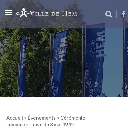
Accueil
>
Évenements
>
Cérémonie
commémorative du 8 mai 1945