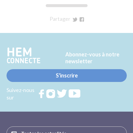
Partager
sur
sur
Twitter
Facebook
HEM
Abonnez-vous à notre
CONNECTE
newsletter
S'inscrire
Suivez-nous
Rejoignez
Rejoignez
Rejoignez
Rejoignez
sur
nous sur
nous sur
nous sur
nous sur
FACEBOOK
INSTAGRAM
TWITTER
YOUTUBE