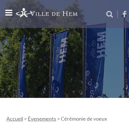
Accueil
>
Évenements
>
Cérémonie de voeux