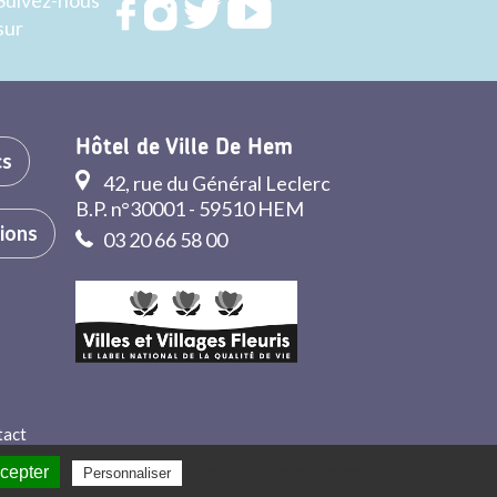
Suivez-nous
Rejoignez
Rejoignez
Rejoignez
Rejoignez
sur
nous sur
nous sur
nous sur
nous sur
FACEBOOK
INSTAGRAM
TWITTER
YOUTUBE
Hôtel de Ville De Hem
cs
42, rue du Général Leclerc
B.P. n°30001 - 59510 HEM
tions
03 20 66 58 00
tact
ccepter
Politique de confidentialité
Personnaliser