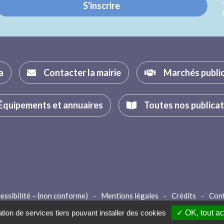
S'inscrire
a
Contacter la mairie
Marchés publi
Équipements et annuaires
Toutes nos publica
essibilité – (non conforme)
-
Mentions légales
-
Crédits
-
Con
ation de services tiers pouvant installer des cookies
✓ OK, tout a