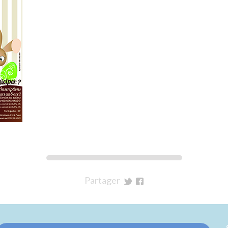
Partager
sur
sur
Twitter
Facebook