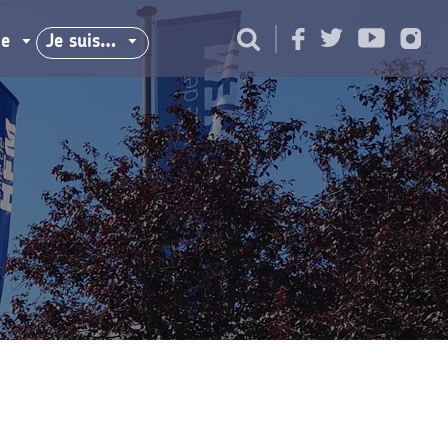
ie
Je suis…