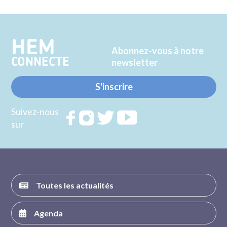
sur
sur
Twitter
Facebook
HEM
Abonnez-vous à notre
CONNECTE
newsletter
S'inscrire
Suivez-nous
Rejoignez
Rejoignez
Rejoignez
Rejoignez
sur
nous sur
nous sur
nous sur
nous sur
FACEBOOK
INSTAGRAM
TWITTER
YOUTUBE
Toutes les actualités
Agenda