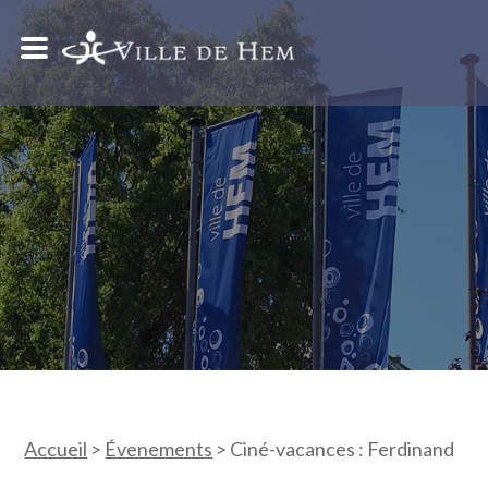
Accueil
>
Évenements
>
Ciné-vacances : Ferdinand