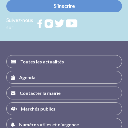
S'inscrire
Suivez-nous
Rejoignez
Rejoignez
Rejoignez
Rejoignez
sur
nous sur
nous sur
nous sur
nous sur
FACEBOOK
INSTAGRAM
TWITTER
YOUTUBE
Toutes les actualités
Agenda
Contacter la mairie
Marchés publics
Numéros utiles et d'urgence