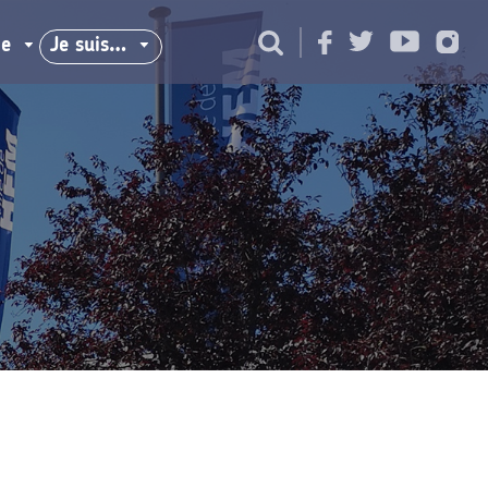
ie
Je suis…