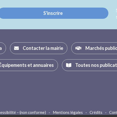
S'inscrire
a
Contacter la mairie
Marchés publi
Équipements et annuaires
Toutes nos publica
essibilité – (non conforme)
-
Mentions légales
-
Crédits
-
Con