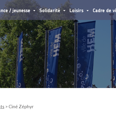
ance / jeunesse
Solidarité
Loisirs
Cadre de v
ts
>
Ciné Zéphyr