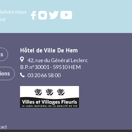
Suivez-nous
Rejoignez
Rejoignez
Rejoignez
Rejoignez
sur
nous sur
nous sur
nous sur
nous sur
FACEBOOK
INSTAGRAM
TWITTER
YOUTUBE
Hôtel de Ville De Hem
cs
42, rue du Général Leclerc
B.P. n°30001 - 59510 HEM
tions
03 20 66 58 00
tact