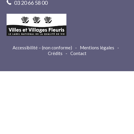
03 20 66 58 00
Accessibilité – (non conforme)
-
Mentions légales
-
Crédits
-
Contact