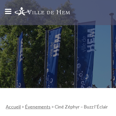
Accueil
>
Évenements
>
Ciné Zéphyr – Buzz l’Éclair