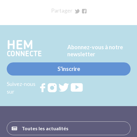
Partager
sur
sur
Twitter
Facebook
HEM
Abonnez-vous à notre
CONNECTE
newsletter
S'inscrire
Suivez-nous
Rejoignez
Rejoignez
Rejoignez
Rejoignez
sur
nous sur
nous sur
nous sur
nous sur
FACEBOOK
INSTAGRAM
TWITTER
YOUTUBE
Toutes les actualités