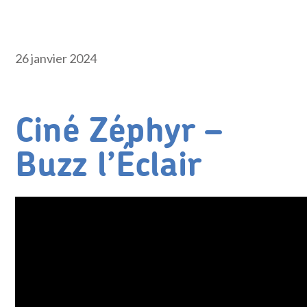
26 janvier 2024
Ciné Zéphyr –
Buzz l’Éclair