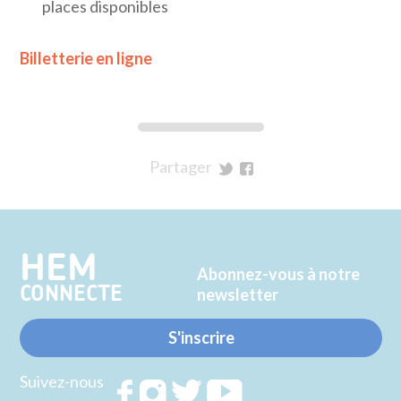
places disponibles
Billetterie en ligne
Partager
sur
sur
Twitter
Facebook
HEM
Abonnez-vous à notre
CONNECTE
newsletter
S'inscrire
Suivez-nous
Rejoignez
Rejoignez
Rejoignez
Rejoignez