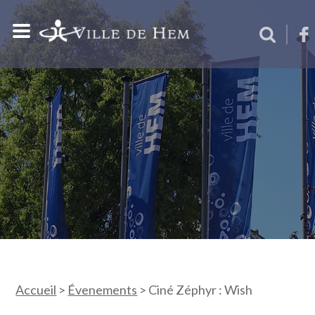
Accueil
>
Évenements
>
Ciné Zéphyr : Wish