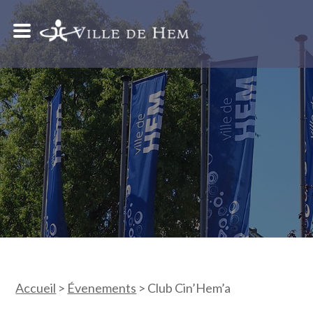
Accueil
>
Évenements
>
Club Cin’Hem’a