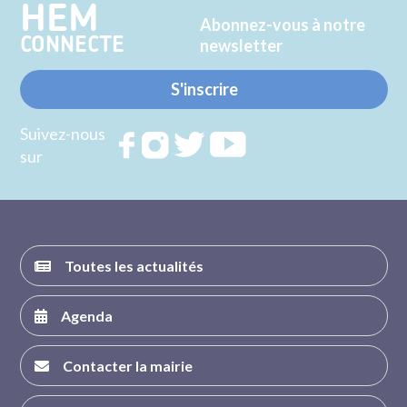
HEM
Abonnez-vous à notre
CONNECTE
newsletter
S'inscrire
Suivez-nous
Rejoignez
Rejoignez
Rejoignez
Rejoignez
sur
nous sur
nous sur
nous sur
nous sur
FACEBOOK
INSTAGRAM
TWITTER
YOUTUBE
Toutes les actualités
Agenda
Contacter la mairie