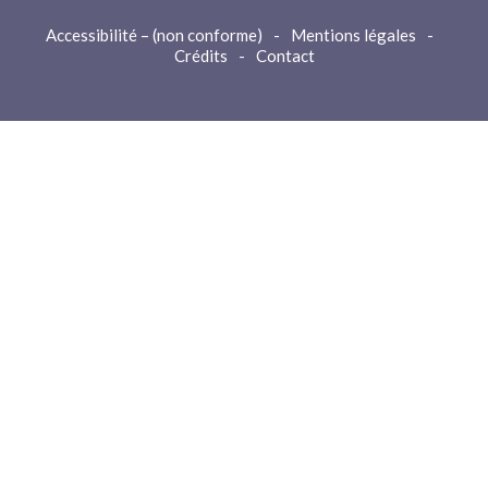
Accessibilité – (non conforme)
-
Mentions légales
-
Crédits
-
Contact