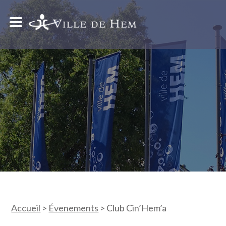
Accueil
>
Évenements
>
Club Cin’Hem’a