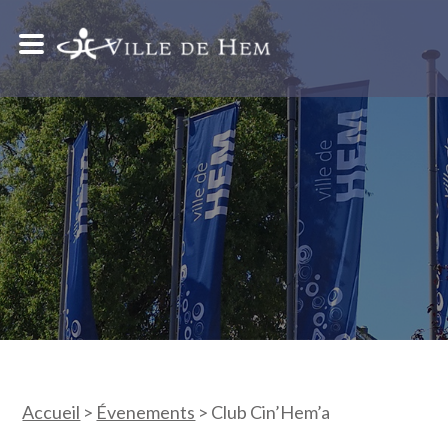
Accueil
>
Évenements
>
Club Cin’Hem’a