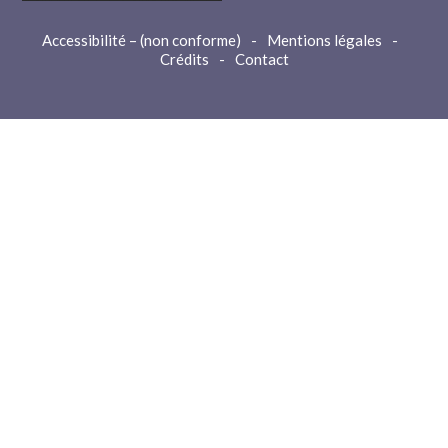
Accessibilité – (non conforme)
-
Mentions légales
-
Crédits
-
Contact