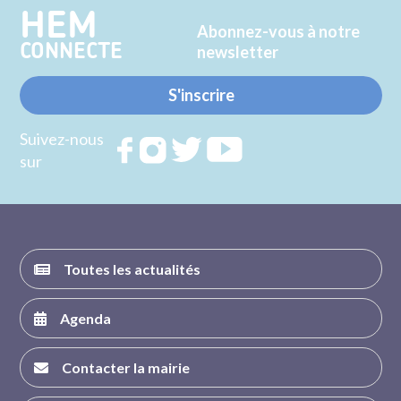
HEM
Abonnez-vous à notre
CONNECTE
newsletter
S'inscrire
Suivez-nous
Rejoignez
Rejoignez
Rejoignez
Rejoignez
sur
nous sur
nous sur
nous sur
nous sur
FACEBOOK
INSTAGRAM
TWITTER
YOUTUBE
Toutes les actualités
Agenda
Contacter la mairie