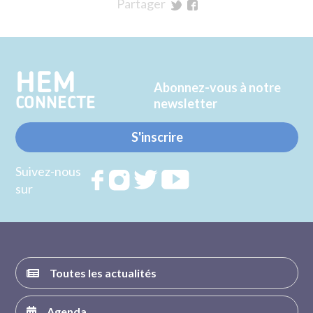
Partager
sur
sur
Twitter
Facebook
HEM
Abonnez-vous à notre
CONNECTE
newsletter
S'inscrire
Suivez-nous
Rejoignez
Rejoignez
Rejoignez
Rejoignez
sur
nous sur
nous sur
nous sur
nous sur
FACEBOOK
INSTAGRAM
TWITTER
YOUTUBE
Toutes les actualités
Agenda