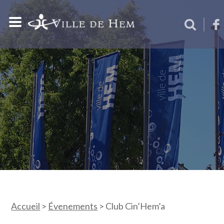
Accueil
>
Évenements
>
Club Cin’Hem’a