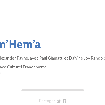
in’Hem’a
Alexander Payne, avec Paul Giamatti et Da’vine Joy Randol
space Culturel Franchomme
8
Partager