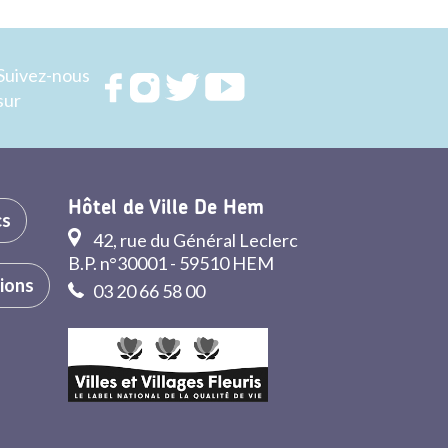
Suivez-nous
Rejoignez
Rejoignez
Rejoignez
Rejoignez
sur
nous sur
nous sur
nous sur
nous sur
FACEBOOK
INSTAGRAM
TWITTER
YOUTUBE
Hôtel de Ville De Hem
cs
42, rue du Général Leclerc
B.P. n°30001 - 59510 HEM
tions
03 20 66 58 00