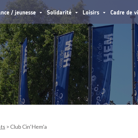
ance / jeunesse
Solidarité
Loisirs
Cadre de v
ts
>
Club Cin’Hem’a