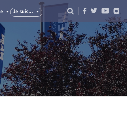
ie
Je suis…