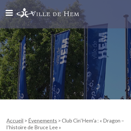
Accueil
>
Évenements
>
Club Cin’Hem’a : « Dragon –
l’histoire de Bruce Lee »