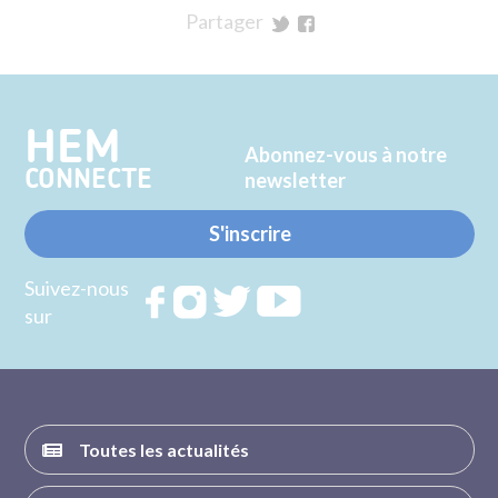
Partager
sur
sur
Twitter
Facebook
HEM
Abonnez-vous à notre
CONNECTE
newsletter
S'inscrire
Suivez-nous
Rejoignez
Rejoignez
Rejoignez
Rejoignez
sur
nous sur
nous sur
nous sur
nous sur
FACEBOOK
INSTAGRAM
TWITTER
YOUTUBE
Toutes les actualités