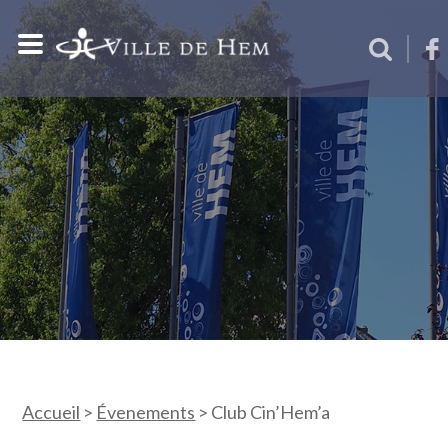
Accueil
>
Évenements
>
Club Cin’Hem’a