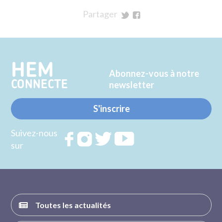
Partager
sur
sur
Twitter
Facebook
HEM
Abonnez-vous à notre
CONNECTE
newsletter
S'inscrire
Suivez-nous
Rejoignez
Rejoignez
Rejoignez
Rejoignez
sur
nous sur
nous sur
nous sur
nous sur
FACEBOOK
INSTAGRAM
TWITTER
YOUTUBE
Toutes les actualités