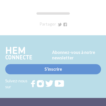
Partager
sur
sur
Twitter
Facebook
HEM
Abonnez-vous à notre
CONNECTE
newsletter
S'inscrire
Suivez-nous
Rejoignez
Rejoignez
Rejoignez
Rejoignez
sur
nous sur
nous sur
nous sur
nous sur
FACEBOOK
INSTAGRAM
TWITTER
YOUTUBE