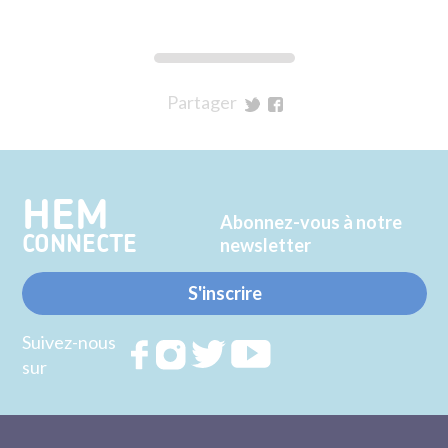
Partager
sur
sur
Twitter
Facebook
HEM
Abonnez-vous à notre
CONNECTE
newsletter
S'inscrire
Suivez-nous
Rejoignez
Rejoignez
Rejoignez
Rejoignez
sur
nous sur
nous sur
nous sur
nous sur
FACEBOOK
INSTAGRAM
TWITTER
YOUTUBE