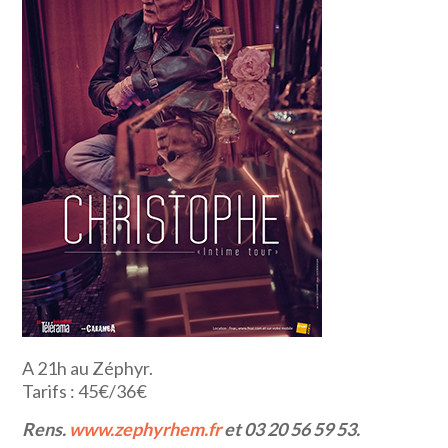
A 21h au Zéphyr.
Tarifs : 45€/36€
Rens.
www.zephyrhem.fr
et 03 20 56 59 53.