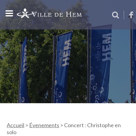
Accueil
>
Évenements
>
Concert : Christophe en
solo