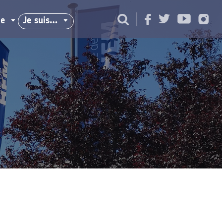
ie
Je suis…