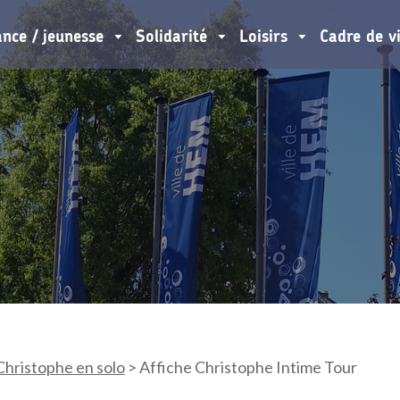
ance / jeunesse
Solidarité
Loisirs
Cadre de v
Christophe en solo
>
Affiche Christophe Intime Tour