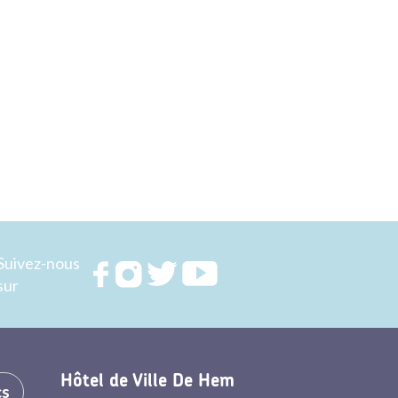
Suivez-nous
Rejoignez
Rejoignez
Rejoignez
Rejoignez
sur
nous sur
nous sur
nous sur
nous sur
FACEBOOK
INSTAGRAM
TWITTER
YOUTUBE
Hôtel de Ville De Hem
cs