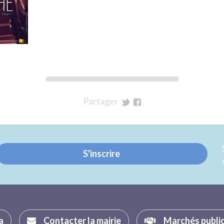
Partager
sur
sur
Twitter
Facebook
S'inscrire
a
Contacter la mairie
Marchés publi