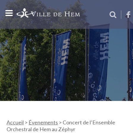
Accueil
>
Évenements
>
Concert de l’Ensemble
Orchestral de Hem au Zéphyr