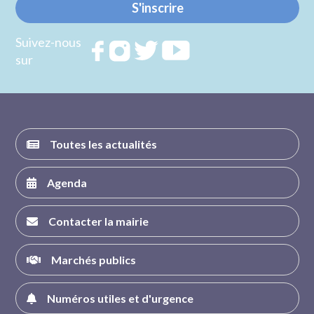
S'inscrire
Suivez-nous
Rejoignez
Rejoignez
Rejoignez
Rejoignez
sur
nous sur
nous sur
nous sur
nous sur
FACEBOOK
INSTAGRAM
TWITTER
YOUTUBE
Toutes les actualités
Agenda
Contacter la mairie
Marchés publics
Numéros utiles et d'urgence