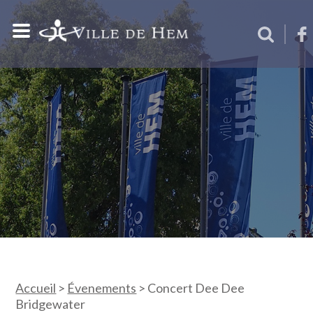
Accueil
>
Évenements
>
Concert Dee Dee
Bridgewater