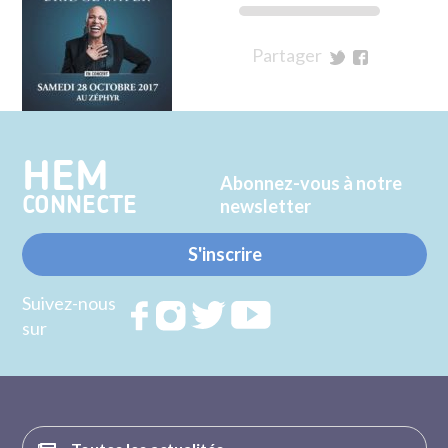
Partager
sur
sur
Twitter
Facebook
HEM
Abonnez-vous à notre
CONNECTE
newsletter
S'inscrire
Suivez-nous
Rejoignez
Rejoignez
Rejoignez
Rejoignez
sur
nous sur
nous sur
nous sur
nous sur
FACEBOOK
INSTAGRAM
TWITTER
YOUTUBE