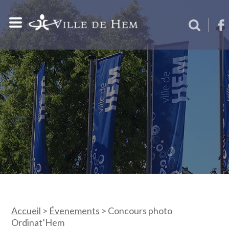
Accueil
>
Évenements
>
Concours photo
Ordinat’Hem