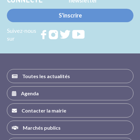
CONNECTE
newsletter
S'inscrire
Suivez-nous
Rejoignez
Rejoignez
Rejoignez
Rejoignez
sur
nous sur
nous sur
nous sur
nous sur
FACEBOOK
INSTAGRAM
TWITTER
YOUTUBE
Toutes les actualités
Agenda
Contacter la mairie
Marchés publics