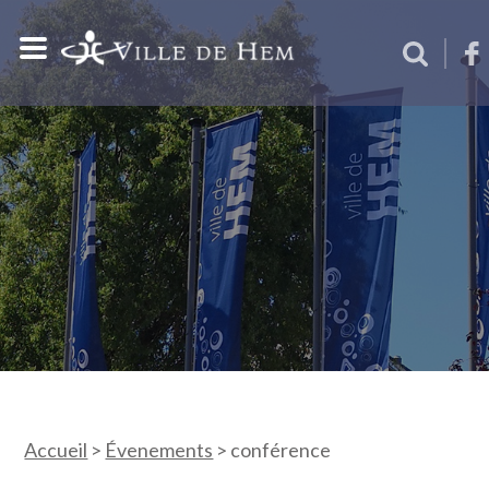
Accueil
>
Évenements
>
conférence