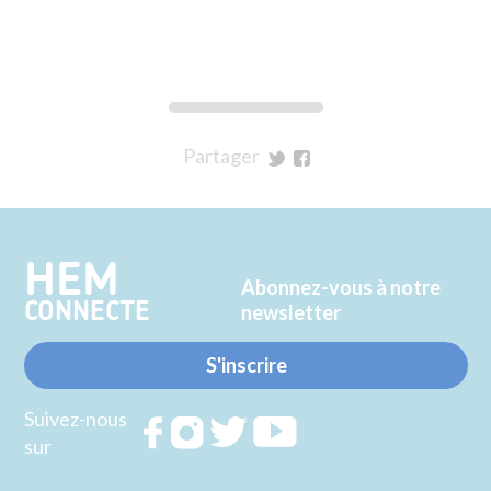
Partager
sur
sur
Twitter
Facebook
HEM
Abonnez-vous à notre
CONNECTE
newsletter
S'inscrire
Suivez-nous
Rejoignez
Rejoignez
Rejoignez
Rejoignez
sur
nous sur
nous sur
nous sur
nous sur
FACEBOOK
INSTAGRAM
TWITTER
YOUTUBE