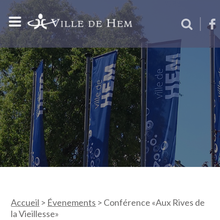
Accueil
>
Évenements
>
Conférence «Aux Rives de
la Vieillesse»