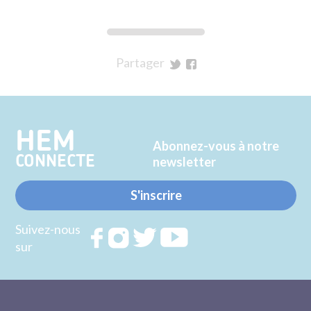
Partager
sur
sur
Twitter
Facebook
HEM
Abonnez-vous à notre
CONNECTE
newsletter
S'inscrire
Suivez-nous
Rejoignez
Rejoignez
Rejoignez
Rejoignez
sur
nous sur
nous sur
nous sur
nous sur
FACEBOOK
INSTAGRAM
TWITTER
YOUTUBE