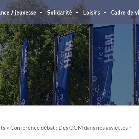
ance / jeunesse
Solidarité
Loisirs
Cadre de v
ts
>
Conférence débat : Des OGM dans nos assiettes ?