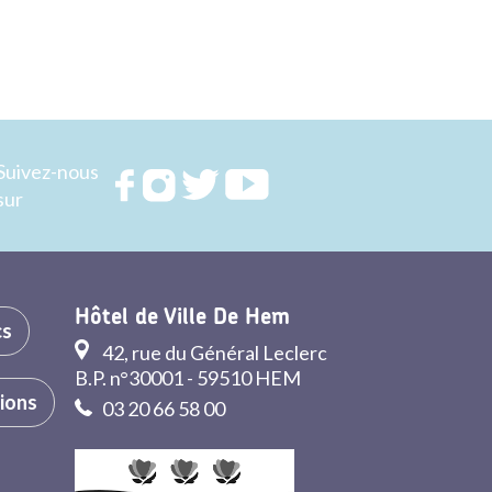
Suivez-nous
Rejoignez
Rejoignez
Rejoignez
Rejoignez
sur
nous sur
nous sur
nous sur
nous sur
FACEBOOK
INSTAGRAM
TWITTER
YOUTUBE
Hôtel de Ville De Hem
cs
42, rue du Général Leclerc
B.P. n°30001 - 59510 HEM
tions
03 20 66 58 00