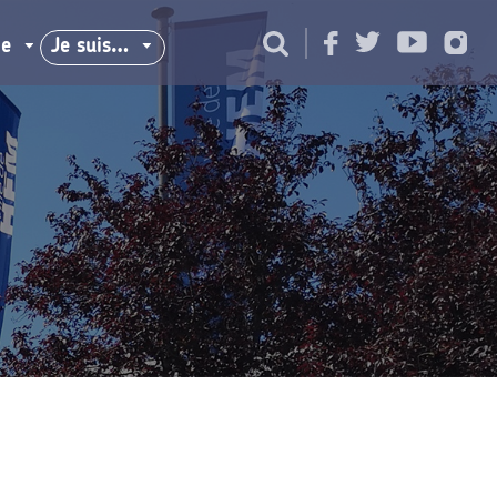
ie
Je suis…