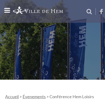
Accueil
>
Évenements
>
Conférence Hem Loisirs