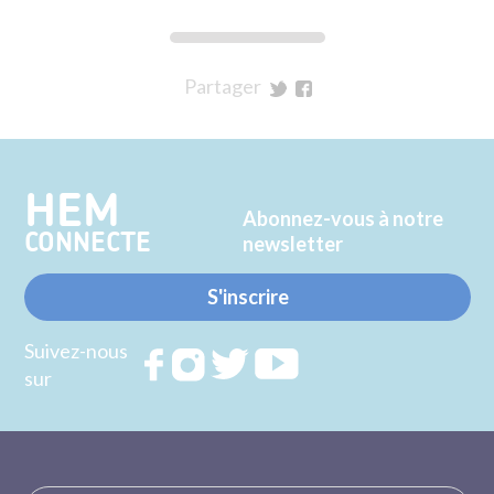
Partager
sur
sur
Twitter
Facebook
HEM
Abonnez-vous à notre
CONNECTE
newsletter
S'inscrire
Suivez-nous
Rejoignez
Rejoignez
Rejoignez
Rejoignez
sur
nous sur
nous sur
nous sur
nous sur
FACEBOOK
INSTAGRAM
TWITTER
YOUTUBE