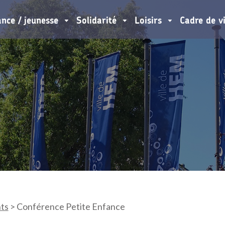
ance / jeunesse
Solidarité
Loisirs
Cadre de v
ts
>
Conférence Petite Enfance