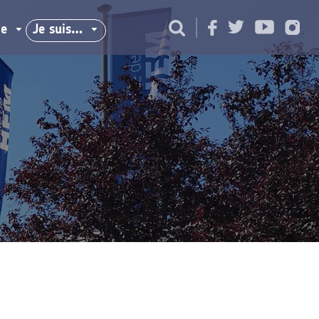
ie
Je suis…