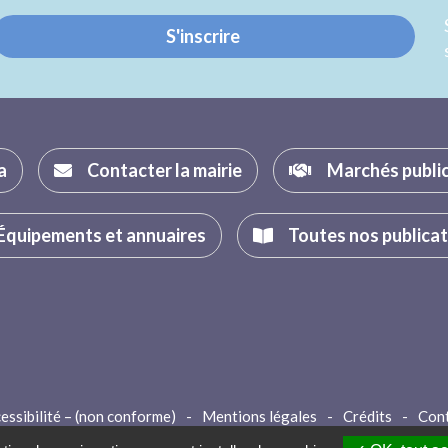
S'inscrire
a
Contacter la mairie
Marchés publi
Équipements et annuaires
Toutes nos publica
essibilité – (non conforme)
-
Mentions légales
-
Crédits
-
Con