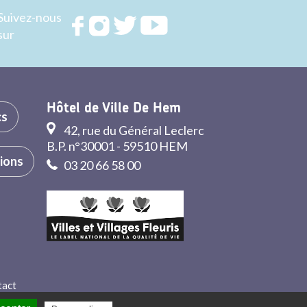
Suivez-nous
Rejoignez
Rejoignez
Rejoignez
Rejoignez
sur
nous sur
nous sur
nous sur
nous sur
FACEBOOK
INSTAGRAM
TWITTER
YOUTUBE
Hôtel de Ville De Hem
cs
42, rue du Général Leclerc
B.P. n°30001 - 59510 HEM
tions
03 20 66 58 00
tact