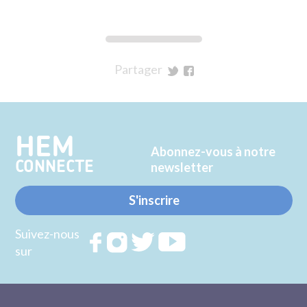
Partager
sur
sur
Twitter
Facebook
HEM
Abonnez-vous à notre
CONNECTE
newsletter
S'inscrire
Suivez-nous
Rejoignez
Rejoignez
Rejoignez
Rejoignez
sur
nous sur
nous sur
nous sur
nous sur
FACEBOOK
INSTAGRAM
TWITTER
YOUTUBE