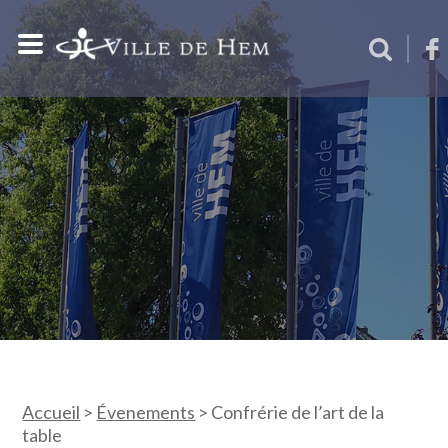
Accueil
>
Évenements
>
Confrérie de l’art de la
table