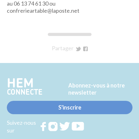
au 06 13 74 61 30 ou
confrerieartable@laposte.net
Partager
sur
sur
Twitter
Facebook
HEM
Abonnez-vous à notre
CONNECTE
newsletter
S'inscrire
Suivez-nous
Rejoignez
Rejoignez
Rejoignez
Rejoignez
sur
nous sur
nous sur
nous sur
nous sur