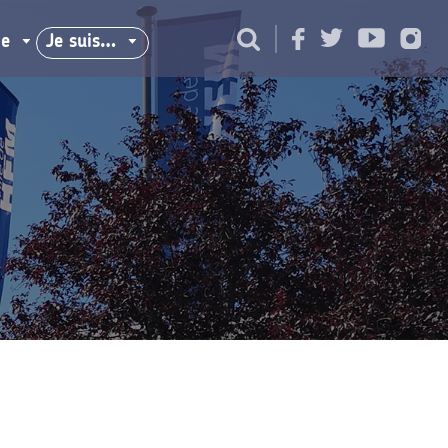
ie
Je suis…