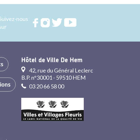
Suivez-nous
Rejoignez
Rejoignez
Rejoignez
Rejoignez
sur
nous sur
nous sur
nous sur
nous sur
FACEBOOK
INSTAGRAM
TWITTER
YOUTUBE
Hôtel de Ville De Hem
cs
42, rue du Général Leclerc
B.P. n°30001 - 59510 HEM
tions
03 20 66 58 00