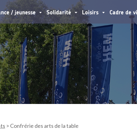
ance / jeunesse
Solidarité
Loisirs
Cadre de v
ts
>
Confrérie des arts de la table